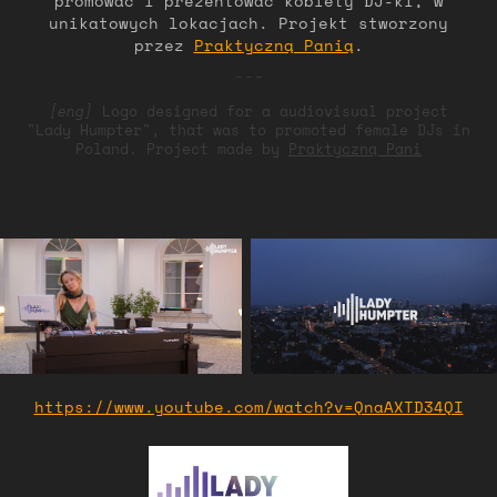
promować i prezentować kobiety DJ-ki, w
unikatowych lokacjach. Projekt stworzony
przez
Praktyczną Panią
.
---
[eng]
Logo designed for a audiovisual project
"Lady Humpter", that was to promoted female DJs in
Poland. Project made by
Praktyczną Pani
https://www.youtube.com/watch?v=QnaAXTD34QI